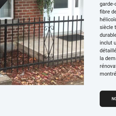
garde-
fibre d
hélicoï
siècle 
durabl
inclut
détaill
la dem
rénova
montré
N