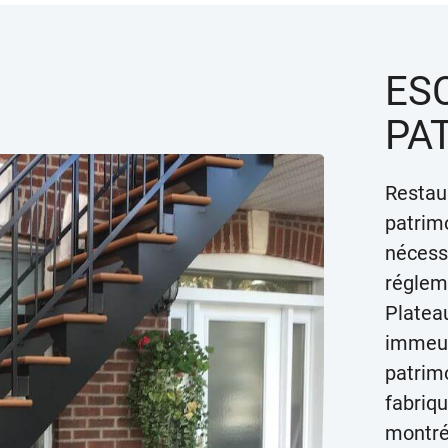
ES
PA
Restau
patrim
nécessi
réglem
Platea
immeub
patrim
fabriq
montré