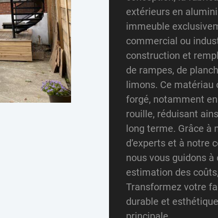
extérieurs en alumin
immeuble exclusiveme
commercial ou industr
construction et remp
de rampes, de planche
limons. Ce matériau o
forgé, notamment en 
rouille, réduisant ain
long terme. Grâce à n
d’experts et à notre
nous vous guidons à 
estimation des coûts
Transformez votre faç
durable et esthétique
principale.