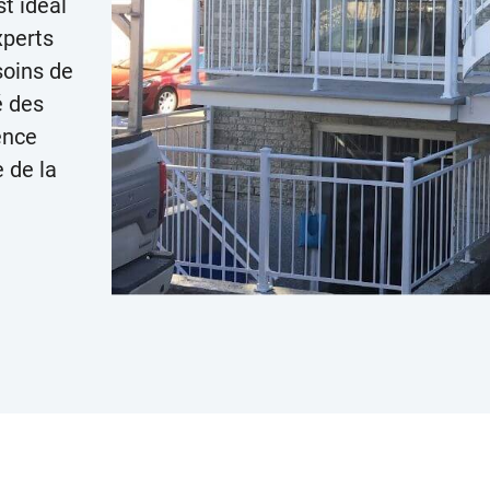
t idéal
xperts
soins de
é des
ence
 de la