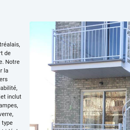
réalais,
rt de
e. Notre
r la
ers
bilité,
et inclut
 rampes,
verre,
e type